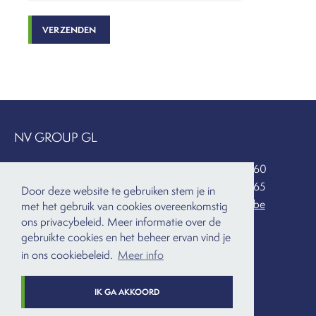
VERZENDEN
NV GROUP GL
Centrum-Zuid 3053
+32 (0)11 52 55 60
3530 Houthalen
+32 (0)11 52 55 65
Door deze website te gebruiken stem je in
België
info@group-gl.be
met het gebruik van cookies overeenkomstig
ons privacybeleid. Meer informatie over de
Bekijk op kaart
gebruikte cookies en het beheer ervan vind je
in ons cookiebeleid.
Meer info
NIEUWSBRIEF
IK GA AKKOORD
Schrijf je in
op onze maandelijkse nieuwsbrief