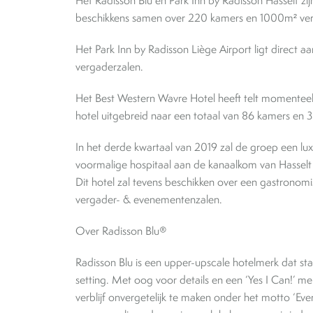
Het Radisson Blu en Park Inn by Radisson Hasselt zi
beschikkens samen over 220 kamers en 1000m² ver
Het Park Inn by Radisson Liège Airport ligt direct
vergaderzalen.
Het Best Western Wavre Hotel heeft telt momentee
hotel uitgebreid naar een totaal van 86 kamers en
In het derde kwartaal van 2019 zal de groep een lu
voormalige hospitaal aan de kanaalkom van Hasselt
Dit hotel zal tevens beschikken over een gastronomis
vergader- & evenementenzalen.
Over Radisson Blu®
Radisson Blu is een upper-upscale hotelmerk dat staat
setting. Met oog voor details en een ‘Yes I Can!’ me
verblijf onvergetelijk te maken onder het motto ‘Ev