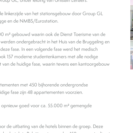
roup GL, onder leiding van Ghislain Lenaers.
e linkerzijde van het stationsgebouw door Group GL
ugge en de NMBS/Eurostation.
.000 m² gebouwd waarin ook de Dienst Toerisme van de
n werden ondergebracht in het Huis van de Bruggeling en
 deze fase. In een volgende fase werd het medisch
ok 157 moderne studentenkamers met alle nodige
it van de huidige fase, waarin tevens een kantoorgebouw
rtementen met 450 bijhorende ondergrondse
uidige fase zijn 48 appartementen voorzien.
rt, opnieuw goed voor ca. 55.000 m² gemengde
oor de uitbating van de hotels binnen de groep. Deze