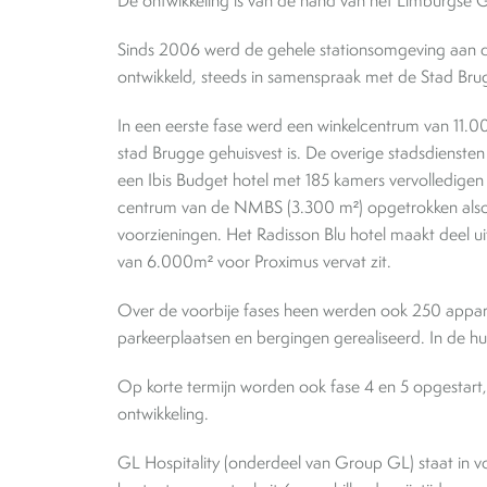
De ontwikkeling is van de hand van het Limburgse G
Sinds 2006 werd de gehele stationsomgeving aan d
ontwikkeld, steeds in samenspraak met de Stad Br
In een eerste fase werd een winkelcentrum van 11
stad Brugge gehuisvest is. De overige stadsdienste
een Ibis Budget hotel met 185 kamers vervolledigen
centrum van de NMBS (3.300 m²) opgetrokken also
voorzieningen. Het Radisson Blu hotel maakt deel u
van 6.000m² voor Proximus vervat zit.
Over de voorbije fases heen werden ook 250 appa
parkeerplaatsen en bergingen gerealiseerd. In de h
Op korte termijn worden ook fase 4 en 5 opgesta
ontwikkeling.
GL Hospitality (onderdeel van Group GL) staat in v