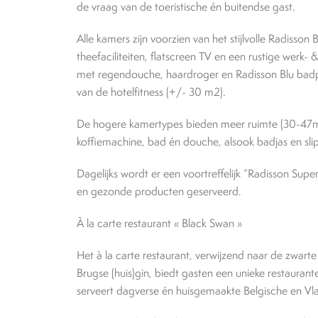
de vraag van de toeristische én buitendse gast.
Alle kamers zijn voorzien van het stijlvolle Radisson 
theefaciliteiten, flatscreen TV en een rustige werk- 
met regendouche, haardroger en Radisson Blu badp
van de hotelfitness (+/- 30 m2).
De hogere kamertypes bieden meer ruimte (30-47m²
koffiemachine, bad én douche, alsook badjas en slip
Dagelijks wordt er een voortreffelijk “Radisson Sup
en gezonde producten geserveerd.
À la carte restaurant « Black Swan »
Het à la carte restaurant, verwijzend naar de zwar
Brugse (huis)gin, biedt gasten een unieke restaurant
serveert dagverse én huisgemaakte Belgische en V