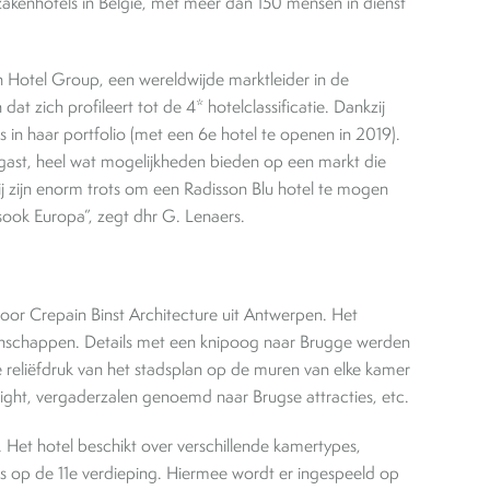
 zakenhotels in België, met meer dan 150 mensen in dienst
otel Group, een wereldwijde marktleider in de
dat zich profileert tot de 4* hotelclassificatie. Dankzij
 in haar portfolio (met een 6e hotel te openen in 2019).
jke gast, heel wat mogelijkheden bieden op een markt die
Wij zijn enorm trots om een Radisson Blu hotel te mogen
sook Europa”, zegt dhr G. Lenaers.
door Crepain Binst Architecture uit Antwerpen. Het
igenschappen. Details met een knipoog naar Brugge werden
reliëfdruk van het stadsplan op de muren van elke kamer
hlight, vergaderzalen genoemd naar Brugse attracties, etc.
. Het hotel beschikt over verschillende kamertypes,
es op de 11e verdieping. Hiermee wordt er ingespeeld op