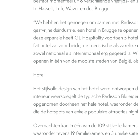
bestaat momenteel uit 6 verschillende vrijetijds- en
te Hasselt, Luik, Waver en dus Brugge.
“We hebben het genoegen om samen met Radisson H
gastvrijheidsindustrie, een hotel in Brugge te openen 
deze expansie heeft GL Hospitality voortaan 5 hotels
Dit hotel zal voor beide, de toeristische als zakeli
zowel nationaal als internationaal erg gegeerd is. 
openen in één van de mooiste steden van België, al
Hotel
Het stijlvolle design van het hotel werd ontworpen 
interieur weerspiegelt de typische Radisson Blu e
opgenomen doorheen het hele hotel, waaronder de 
die de hotspots van enkele populaire attracties hig
Overnachten kan in één van de 109 stijlvolle kamers
waaronder tevens 19 familiekamers en 3 unieke suit