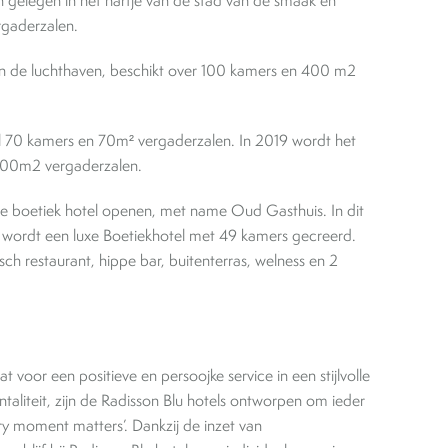
jn gelegen in het hartje van de stad van de smaak en
gaderzalen.
 aan de luchthaven, beschikt over 100 kamers en 400 m2
l 70 kamers en 70m² vergaderzalen. In 2019 wordt het
 300m2 vergaderzalen.
xe boetiek hotel openen, met name Oud Gasthuis. In dit
 wordt een luxe Boetiekhotel met 49 kamers gecreerd.
ch restaurant, hippe bar, buitenterras, welness en 2
 voor een positieve en persoojke service in een stijlvolle
ntaliteit, zijn de Radisson Blu hotels ontworpen om ieder
ery moment matters’. Dankzij de inzet van