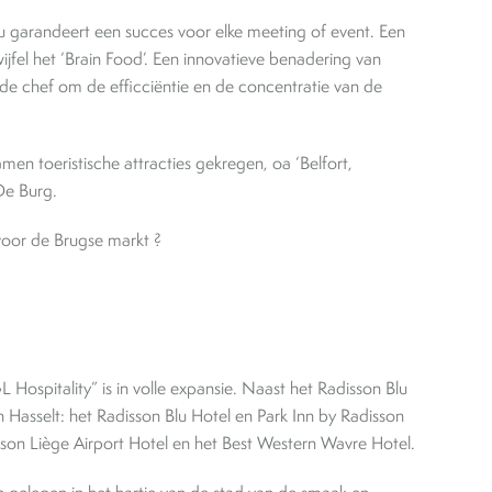
u garandeert een succes voor elke meeting of event. Een
ijfel het ‘Brain Food’. Een innovatieve benadering van
de chef om de efficciëntie en de concentratie van de
n toeristische attracties gekregen, oa ‘Belfort,
De Burg.
voor de Brugse markt ?
ospitality” is in volle expansie. Naast het Radisson Blu
n Hasselt: het Radisson Blu Hotel en Park Inn by Radisson
isson Liège Airport Hotel en het Best Western Wavre Hotel.