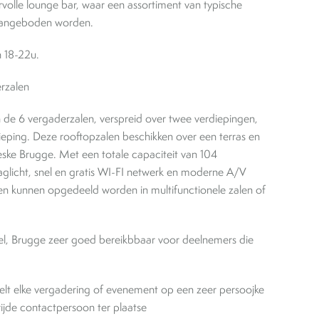
rvolle lounge bar, waar een assortiment van typische
 aangeboden worden.
n 18-22u.
erzalen
 de 6 vergaderzalen, verspreid over twee verdiepingen,
eping. Deze rooftopzalen beschikken over een terras en
ske Brugge. Met een totale capaciteit van 104
daglicht, snel en gratis WI-FI netwerk en moderne A/V
el en kunnen opgedeeld worden in multifunctionele zalen of
otel, Brugge zeer goed bereikbbaar voor deelnemers die
elt elke vergadering of evenement op een zeer persoojke
jde contactpersoon ter plaatse