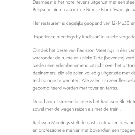
Daarnaast is het hotel tevens uitgerust met een sfee
Belgische bieren alsook de Brugse Black Swan gin
Het restaurant is dagelijks geopend van 12-14u30 e
‘Experience meetings by Radisson’ in unieke vergad
Ontdek het beste van Radisson Meetings in één van
waaronder de ruime en unieke 12de (bovenste) verdi
bieden een adembenemend uitzicht over het pittore
deelnemers, zijn alle zalen volledig uitgeruste met 
technologie te wachten. Alle zalen zijn zeer flexib
gecombineerd worden met foyer en terras.
Door haar uitstekene locatie is het Radisson Blu H
zowel met de wagen reizen als met de trein..
Radisson Meetings stelt de gast centraal en behand
en professionele manier met bovendien een toegewi